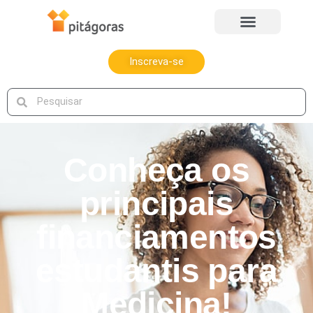
Inscreva-se
Conheça os
principais
financiamentos
estudantis para
Medicina!