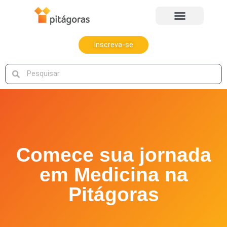
Inscreva-se
Comece sua jornada
em Medicina na
Pitágoras