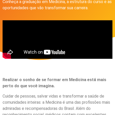
Conheça a graduação em Medicina, a estrutura do curso e as
oportunidades que vão transformar sua carreira.
Realizar o sonho de se formar em Medicina está mais
perto do que você imagina.
Cuidar de pessoas, salvar vidas e transformar a saúde de
comunidades inteiras: a Medicina é uma das profissões mais
admiradas e recompensadoras do Brasil. Além do
reconhecimento social, médicos contam com excelentes