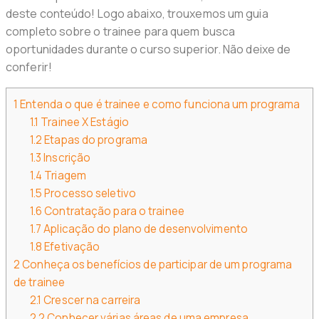
deste conteúdo! Logo abaixo, trouxemos um guia
completo sobre o trainee para quem busca
oportunidades durante o curso superior. Não deixe de
conferir!
1
Entenda o que é trainee e como funciona um programa
1.1
Trainee X Estágio
1.2
Etapas do programa
1.3
Inscrição
1.4
Triagem
1.5
Processo seletivo
1.6
Contratação para o trainee
1.7
Aplicação do plano de desenvolvimento
1.8
Efetivação
2
Conheça os benefícios de participar de um programa
de trainee
2.1
Crescer na carreira
2.2
Conhecer várias áreas de uma empresa