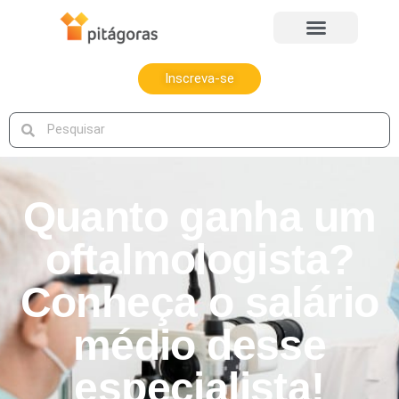
Inscreva-se
Quanto ganha um
oftalmologista?
Conheça o salário
médio desse
especialista!