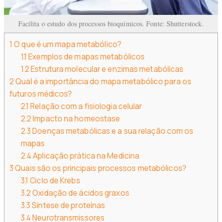
Facilita o estudo dos processos bioquímicos. Fonte: Shutterstock.
1
O que é um mapa metabólico?
1.1
Exemplos de mapas metabólicos
1.2
Estrutura molecular e enzimas metabólicas
2
Qual é a importância do mapa metabólico para os
futuros médicos?
2.1
Relação com a fisiologia celular
2.2
Impacto na homeostase
2.3
Doenças metabólicas e a sua relação com os
mapas
2.4
Aplicação prática na Medicina
3
Quais são os principais processos metabólicos?
3.1
Ciclo de Krebs
3.2
Oxidação de ácidos graxos
3.3
Síntese de proteínas
3.4
Neurotransmissores