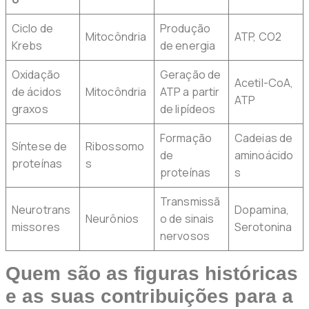
Ciclo de
Produção
Mitocôndria
ATP, CO2
Krebs
de energia
Oxidação
Geração de
Acetil-CoA,
de ácidos
Mitocôndria
ATP a partir
ATP
graxos
de lipídeos
Formação
Cadeias de
Síntese de
Ribossomo
de
aminoácido
proteínas
s
proteínas
s
Transmissã
Neurotrans
Dopamina,
Neurônios
o de sinais
missores
Serotonina
nervosos
Quem são as figuras históricas
e as suas contribuições para a