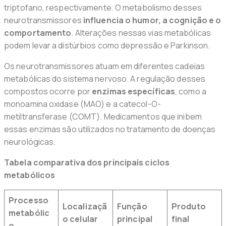
triptofano, respectivamente. O metabolismo desses
neurotransmissores
influencia o humor, a cognição e o
comportamento
. Alterações nessas vias metabólicas
podem levar a distúrbios como depressão e Parkinson.
Os neurotransmissores atuam em diferentes cadeias
metabólicas do sistema nervoso. A regulação desses
compostos ocorre por
enzimas específicas
, como a
monoamina oxidase (MAO) e a catecol-O-
metiltransferase (COMT). Medicamentos que inibem
essas enzimas são utilizados no tratamento de doenças
neurológicas.
Tabela comparativa dos principais ciclos
metabólicos
Processo
Localizaçã
Função
Produto
metabólic
o celular
principal
final
o