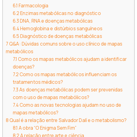
6.1
Farmacologia
6.2
Enzimas metabólicas no diagnóstico
6.3
DNA, RNA e doenças metabólicas
6.4
Hemoglobina e distúrbios sanguíneos
6.5
Diagnóstico de doenças metabólicas
7
Q&A: Dúvidas comuns sobre o uso clínico de mapas
metabólicos
7.1
Como os mapas metabólicos ajudam a identificar
doenças?
7.2
Como os mapas metabólicos influenciam os
tratamentos médicos?
7.3
As doenças metabólicas podem ser prevenidas
com o uso de mapas metabólicos?
7.4
Como as novas tecnologias ajudam no uso de
mapas metabólicos?
8
Qual é a relação entre Salvador Dalí e o metabolismo?
8.1
A obra “O Enigma Sem Fim”
8.2
A relação entre arte e ciência