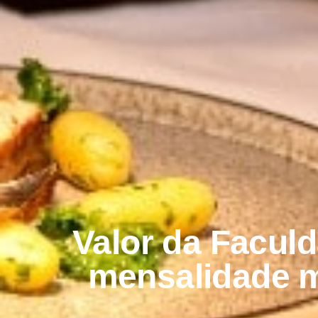
Valor da Facul
mensalidade m