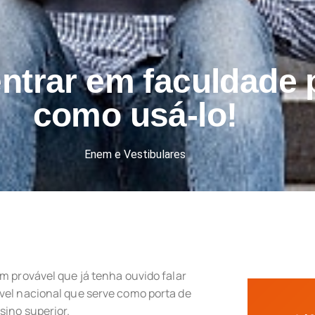
ntrar em faculdade p
como usá-lo!
Enem e Vestibulares
m provável que já tenha ouvido falar
vel nacional que serve como porta de
sino superior.