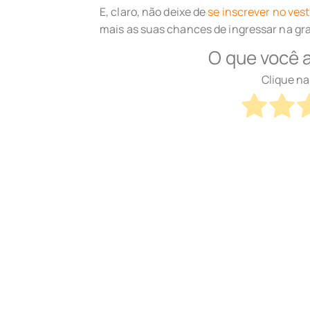
E, claro, não deixe de
se inscrever no vest
mais as suas chances de ingressar na gr
O que você 
Clique na
Média da classificação
3.
Pitágoras
Todos os posts
Artigos Relacionados