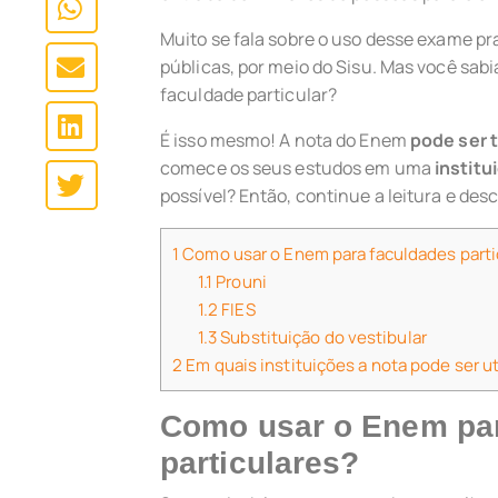
Muito se fala sobre o uso desse exame pr
públicas, por meio do Sisu. Mas você sa
faculdade particular?
É isso mesmo! A nota do Enem
pode ser 
comece os seus estudos em uma
institu
possível? Então, continue a leitura e des
1
Como usar o Enem para faculdades parti
1.1
Prouni
1.2
FIES
1.3
Substituição do vestibular
2
Em quais instituições a nota pode ser ut
Como usar o Enem par
particulares?