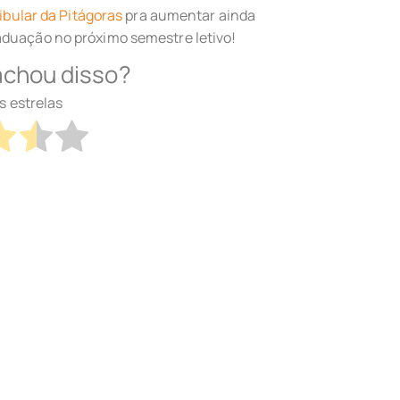
ibular da Pitágoras
pra aumentar ainda
aduação no próximo semestre letivo!
achou disso?
s estrelas
7
/ 5. Número de votos:
10