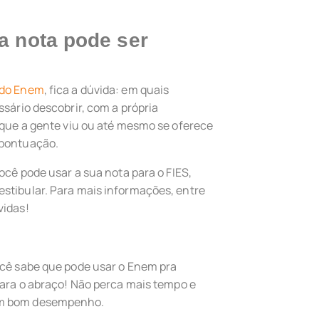
 a nota pode ser
 do Enem
, fica a dúvida: em quais
ssário descobrir, com a própria
s que a gente viu ou até mesmo se oferece
 pontuação.
você pode usar a sua nota para o FIES,
stibular. Para mais informações, entre
vidas!
ocê sabe que pode usar o Enem pra
 para o abraço! Não perca mais tempo e
um bom desempenho.