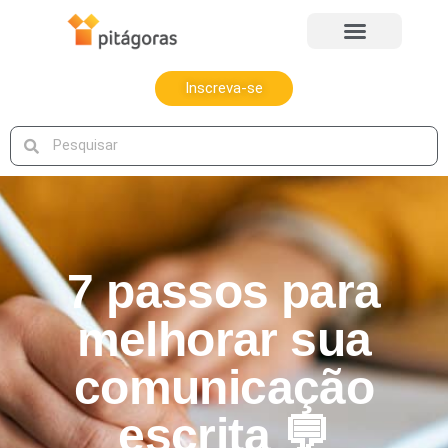
Inscreva-se
7 passos para
melhorar sua
comunicação
escrita 💬