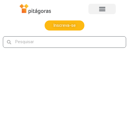
Inscreva-se
Conheça as
opções de bolsas
de estudos em
Radiologia na
Pitágoras!