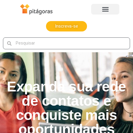
Inscreva-se
Expanda sua rede
de contatos e
conquiste mais
oportunidades