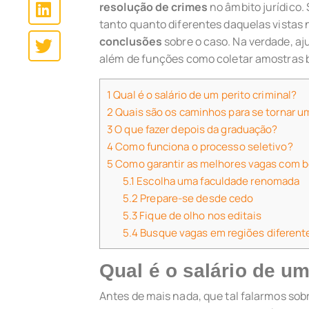
resolução de crimes
no âmbito jurídico.
tanto quanto diferentes daquelas vistas na
conclusões
sobre o caso. Na verdade, aj
além de funções como coletar amostras bi
1
Qual é o salário de um perito criminal?
2
Quais são os caminhos para se tornar u
3
O que fazer depois da graduação?
4
Como funciona o processo seletivo?
5
Como garantir as melhores vagas com b
5.1
Escolha uma faculdade renomada
5.2
Prepare-se desde cedo
5.3
Fique de olho nos editais
5.4
Busque vagas em regiões diferent
Qual é o salário de um
Antes de mais nada, que tal falarmos sob