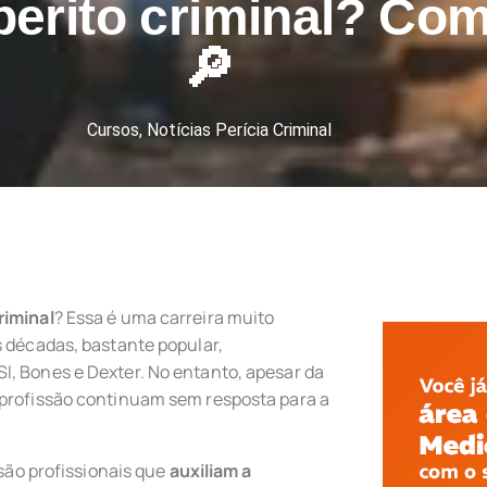
erito criminal? Com
🔎
Cursos
,
Notícias Perícia Criminal
riminal
? Essa é uma carreira muito
s décadas, bastante popular,
I, Bones e Dexter. No entanto, apesar da
 profissão continuam sem resposta para a
 são profissionais que
auxiliam a