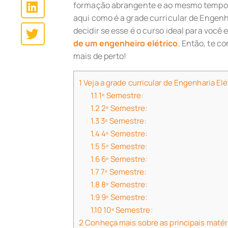
formação abrangente e ao mesmo tempo f
aqui como é a grade curricular de Engenhar
decidir se esse é o curso ideal para voc
de um engenheiro elétrico
. Então, te 
mais de perto!
1
Veja a grade curricular de Engenharia Elé
1.1
1º Semestre:
1.2
2º Semestre:
1.3
3º Semestre:
1.4
4º Semestre:
1.5
5º Semestre:
1.6
6º Semestre:
1.7
7º Semestre:
1.8
8º Semestre:
1.9
9º Semestre:
1.10
10º Semestre:
2
Conheça mais sobre as principais matéri