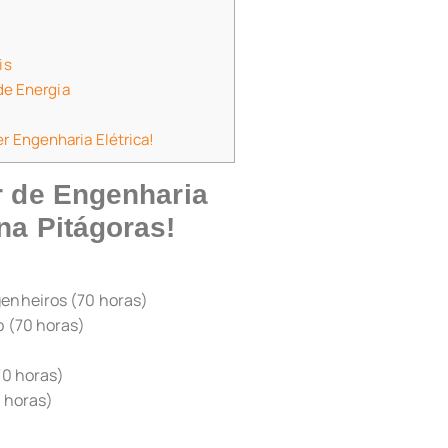
is
de Energia
er Engenharia Elétrica!
ar de Engenharia
na Pitágoras!
enheiros (70 horas)
o (70 horas)
70 horas)
0 horas)