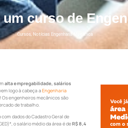
 um curso de Engen
Cursos
,
Notícias Engenharia Mecânica
om
alta empregabilidade, salários
 vem logo à cabeça a
Engenharia
ma! Os engenheiros mecânicos são
rcado de trabalho.
o com dados do Cadastro Geral de
)*, o salário médio da área é de
R$ 8,4