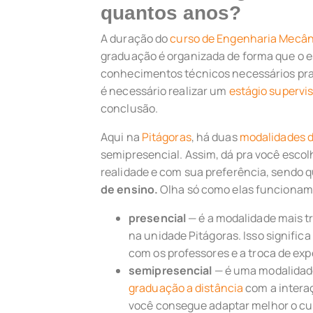
quantos anos?
A duração do
curso de Engenharia Mecân
graduação é organizada de forma que o e
conhecimentos técnicos necessários pra 
é necessário realizar um
estágio supervi
conclusão.
Aqui na
Pitágoras
, há duas
modalidades d
semipresencial. Assim, dá pra você escol
realidade e com sua preferência, sendo
de ensino.
Olha só como elas funcionam
presencial
— é a modalidade mais t
na unidade Pitágoras. Isso signific
com os professores e a troca de exp
semipresencial
— é uma modalidade
graduação a distância
com a intera
você consegue adaptar melhor o cu