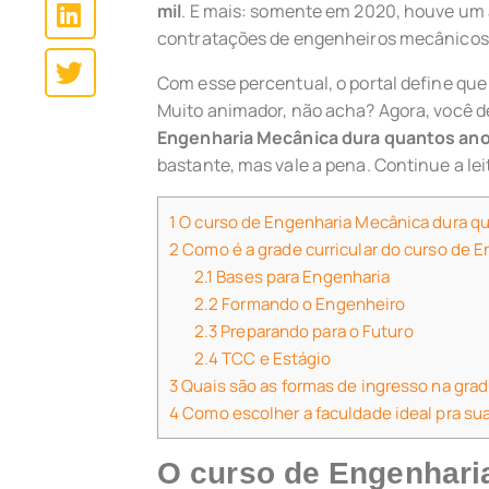
mil
. E mais: somente em 2020, houve u
contratações de engenheiros mecânicos
Com esse percentual, o portal define que
Muito animador, não acha? Agora, você d
Engenharia Mecânica dura quantos an
bastante, mas vale a pena. Continue a lei
1
O curso de Engenharia Mecânica dura q
2
Como é a grade curricular do curso de 
2.1
Bases para Engenharia
2.2
Formando o Engenheiro
2.3
Preparando para o Futuro
2.4
TCC e Estágio
3
Quais são as formas de ingresso na gra
4
Como escolher a faculdade ideal pra su
O curso de Engenhari