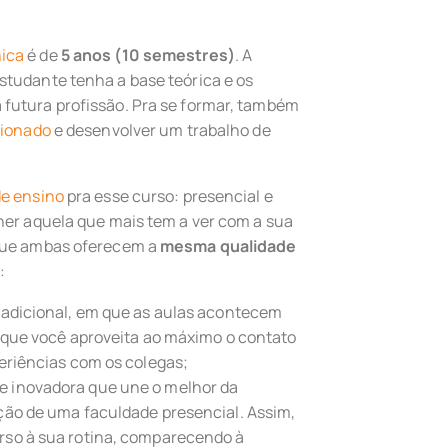
ica
é de
5 anos (10 semestres)
. A
studante tenha a base teórica e os
futura profissão. Pra se formar, também
sionado
e desenvolver um trabalho de
e ensino
pra esse curso: presencial e
her aquela que mais tem a ver com a sua
 que ambas oferecem a
mesma qualidade
:
radicional, em que as aulas acontecem
a que você aproveita ao máximo o contato
eriências com os colegas;
 inovadora que une o melhor da
ção de uma faculdade presencial. Assim,
rso à sua rotina, comparecendo à