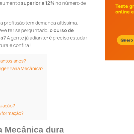
m aumento
superior a 12%
no número de
.
 a profissão tem demanda altíssima.
eve ter se perguntado:
o curso de
os?
A gente já adiante: é preciso estudar
tura e confira!
uantos anos?
Engenharia Mecânica?
duação?
a formação?
a Mecânica dura