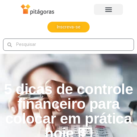
Inscreva-se
5 dicas de controle
financeiro para
colocar em prática
hoje 💵